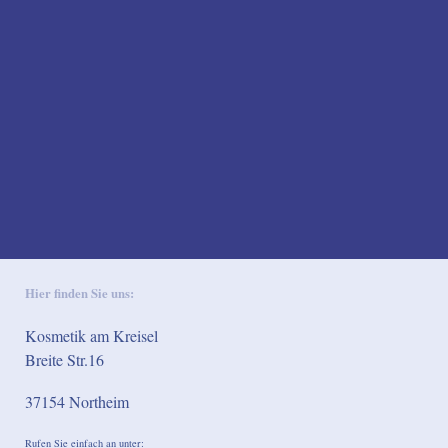
Hier finden Sie uns:
Kosmetik am Kreisel
Breite Str.16
37154
Northeim
Rufen Sie einfach an unter: